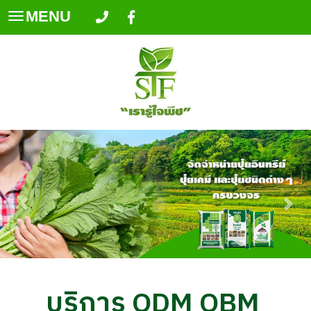
MENU
Toggle
navigation
บริการ ODM OBM 