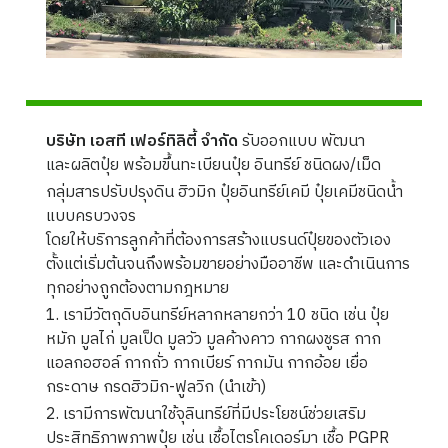
บริษัท เอสที เฟอร์ทิลิตี้ จำกัด 
รับออกแบบ พัฒนา 
และผลิตปุ๋ย พร้อมขึ้นทะเบียนปุ๋ย อินทรีย์ ชนิดผง/เม็ด
กลุ่มสารปรับปรุงดิน ฮิวมิก ปุ๋ยอินทรีย์เคมี ปุ๋ยเคมีชนิดน้ำ 
แบบครบวงจร 

โดยให้บริการลูกค้าที่ต้องการสร้างแบรนด์ปุ๋ยของตัวเอง 
ตั้งแต่เริ่มต้นจนถึงพร้อมขายอย่างมืออาชีพ และดำเนินการ
ทุกอย่างถูกต้องตามกฎหมาย
1. เรามีวัตถุดิบอินทรีย์หลากหลายกว่า 10 ชนิด เช่น ปุ๋ย
หมัก มูลไก่ มูลเป็ด มูลวัว มูลค้างคาว กากผงชูรส กาก
แอลกอฮอล์ กากถั่ว กากเบียร์ กากมัน กากอ้อย เยื่อ
กระดาษ กรดฮิวมิก-ฟูลวิก (นำเข้า)
2. เรามีการพัฒนาใช้จุลินทรีย์ที่มีประโยชน์ช่วยเสริม
ประสิทธิภาพภาพปุ๋ย เช่น เชื้อไตรโคเดอร์มา เชื้อ PGPR 