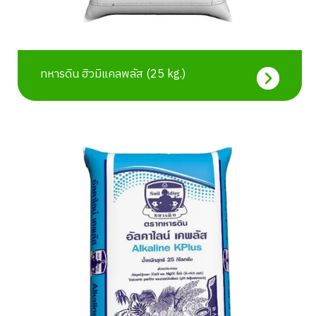
ทหารดิน ฮิวมิแคลพลัส (25 kg.)