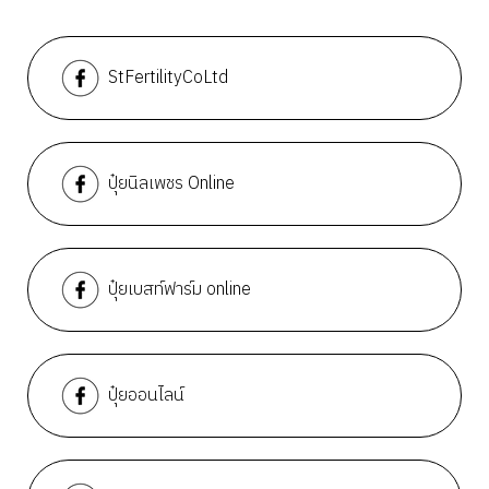
StFertilityCoLtd
ปุ๋ยนิลเพชร Online
ปุ๋ยเบสท์ฟาร์ม online
ปุ๋ยออนไลน์