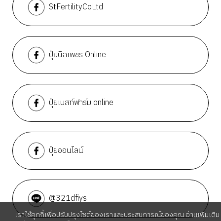
StFertilityCoLtd
ปุ๋ยนิลเพชร Online
ปุ๋ยเบสท์ฟาร์ม online
ปุ๋ยออนไลน์
@321dfiys
เราใช้คุกกี้เพื่อปรับปรุงไซต์ของเราและประสบการณ์ของคุณ อ่านเพิ่มเติม