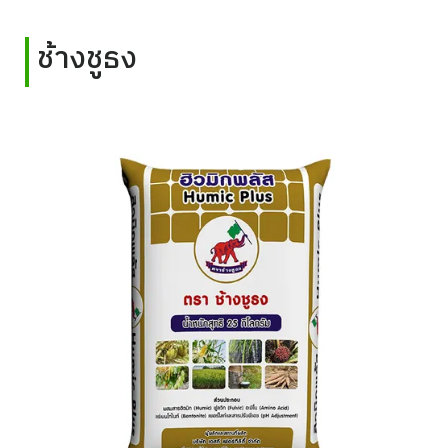
ช้างชูธง