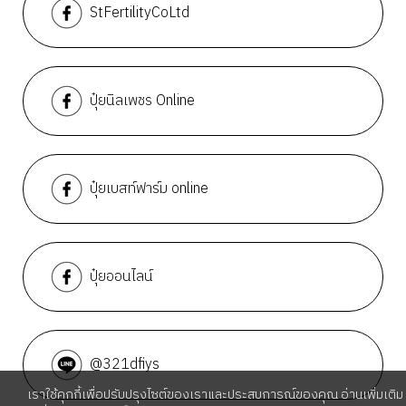
StFertilityCoLtd
ปุ๋ยนิลเพชร Online
ปุ๋ยเบสท์ฟาร์ม online
ปุ๋ยออนไลน์
@321dfiys
เราใช้คุกกี้เพื่อปรับปรุงไซต์ของเราและประสบการณ์ของคุณ อ่านเพิ่มเติม